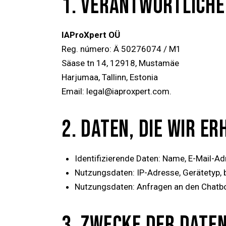
1. VERANTWORTLICHE
IAProXpert OÜ
Reg. número: Ä 50276074 / M1
Säase tn 14, 12918, Mustamäe
Harjumaa, Tallinn, Estonia
Email:
legal@iaproxpert.com.
2. DATEN, DIE WIR E
Identifizierende Daten: Name, E-Mail-A
Nutzungsdaten: IP-Adresse, Gerätetyp, 
Nutzungsdaten: Anfragen an den Chatbot
3. ZWECKE DER DATE