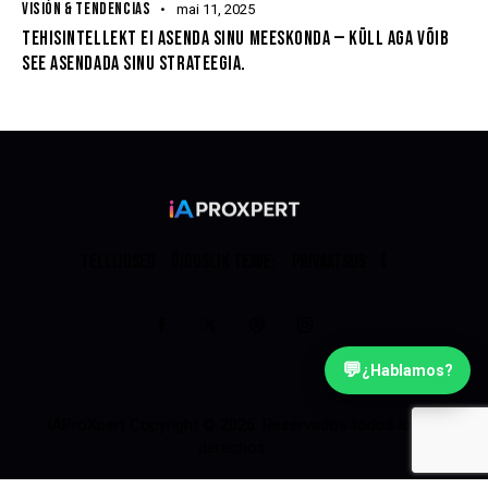
VISIÓN & TENDENCIAS
mai 11, 2025
TEHISINTELLEKT EI ASENDA SINU MEESKONDA — KÜLL AGA VÕIB
SEE ASENDADA SINU STRATEEGIA.
TELLIJUSED
ÕIGUSLIK TEAVE:
PRIVAATSUS
💬
¿Hablamos?
IAProXpert
Copyright © 2026. Reservados todos los
derechos.