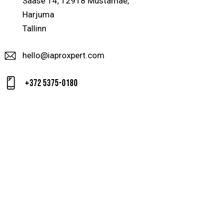
Säase 14, 12918 Mustamae,
Harjuma
Tallinn
hello@iaproxpert.com
+372 5375-0180